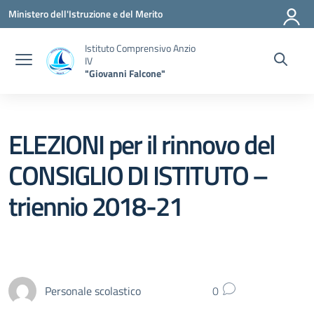
Vai ai contenuti
Vai al menu di navigazione
Vai al footer
Ministero dell'Istruzione e del Merito
Istituto Comprensivo Anzio
IV
"Giovanni Falcone"
ELEZIONI per il rinnovo del
CONSIGLIO DI ISTITUTO –
triennio 2018-21
Personale scolastico
0