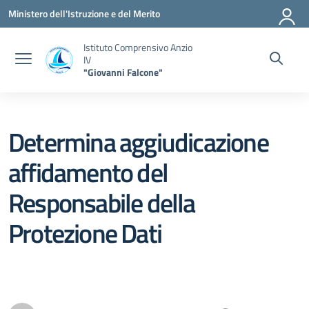
Vai ai contenuti
Vai al menu di navigazione
Vai al footer
Ministero dell'Istruzione e del Merito
Istituto Comprensivo Anzio
IV
"Giovanni Falcone"
Determina aggiudicazione
affidamento del
Responsabile della
Protezione Dati