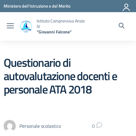
Vai ai contenuti
Vai al menu di navigazione
Vai al footer
Ministero dell'Istruzione e del Merito
Istituto Comprensivo Anzio
IV
"Giovanni Falcone"
Questionario di
autovalutazione docenti e
personale ATA 2018
Personale scolastico
0