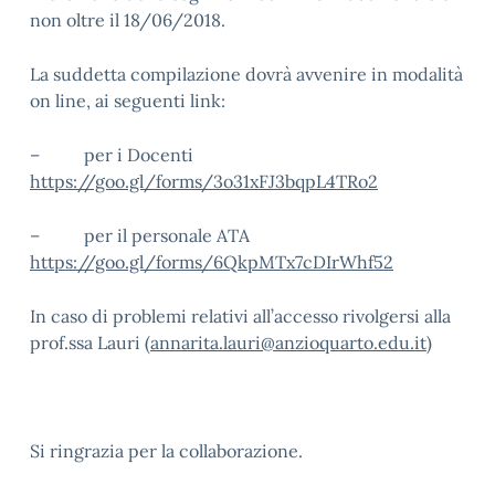
non oltre il 18/06/2018.
La suddetta compilazione dovrà avvenire in modalità
on line, ai seguenti link:
– per i Docenti
https://goo.gl/forms/3o31xFJ3bqpL4TRo2
– per il personale ATA
https://goo.gl/forms/6QkpMTx7cDIrWhf52
In caso di problemi relativi all’accesso rivolgersi alla
prof.ssa Lauri (
annarita.lauri@anzioquarto.edu.it
)
Si ringrazia per la collaborazione.