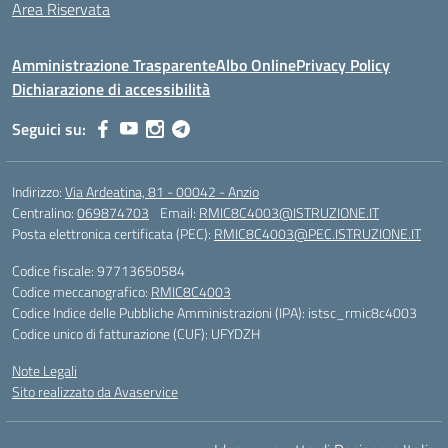
Area Riservata
Amministrazione Trasparente
Albo Online
Privacy Policy
Dichiarazione di accessibilità
Seguici su:
Indirizzo:
Via Ardeatina, 81 - 00042 - Anzio
Centralino:
069874703
Email:
RMIC8C4003@ISTRUZIONE.IT
Posta elettronica certificata (PEC):
RMIC8C4003@PEC.ISTRUZIONE.IT
Codice fiscale: 97713650584
Codice meccanografico:
RMIC8C4003
Codice Indice delle Pubbliche Amministrazioni (IPA): istsc_rmic8c4003
Codice unico di fatturazione (CUF): UFYDZH
Note Legali
Sito realizzato da Avaservice