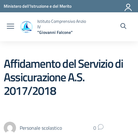
Vai ai contenuti
Vai al menu di navigazione
Vai al footer
Ministero dell'Istruzione e del Merito
Istituto Comprensivo Anzio
IV
"Giovanni Falcone"
Affidamento del Servizio di
Assicurazione A.S.
2017/2018
Personale scolastico
0