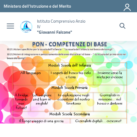
Vai ai contenuti
Vai al menu di navigazione
Vai al footer
Ministero dell'Istruzione e del Merito
Istituto Comprensivo Anzio
IV
"Giovanni Falcone"