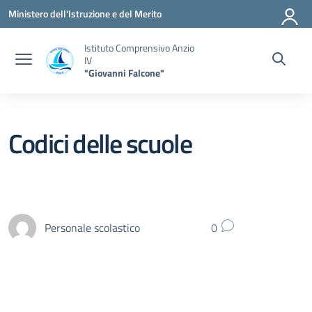
Vai ai contenuti
Vai al menu di navigazione
Vai al footer
Ministero dell'Istruzione e del Merito
Istituto Comprensivo Anzio
IV
"Giovanni Falcone"
Codici delle scuole
Personale scolastico
0