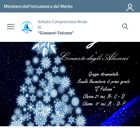
Vai ai contenuti
Vai al menu di navigazione
Vai al footer
Ministero dell'Istruzione e del Merito
Istituto Comprensivo Anzio
IV
"Giovanni Falcone"