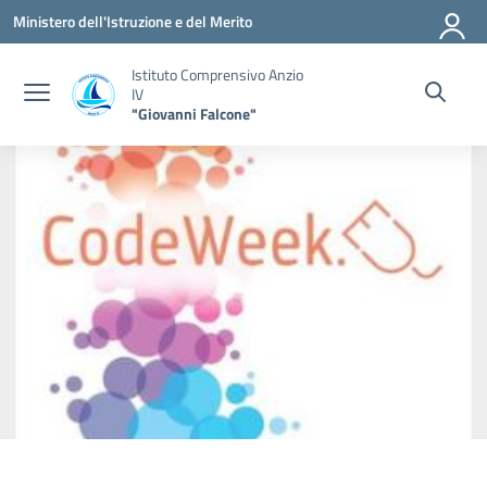
Vai ai contenuti
Vai al menu di navigazione
Vai al footer
Ministero dell'Istruzione e del Merito
Istituto Comprensivo Anzio
IV
"Giovanni Falcone"