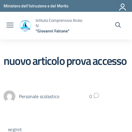
Vai ai contenuti
Vai al menu di navigazione
Vai al footer
Ministero dell'Istruzione e del Merito
Istituto Comprensivo Anzio
IV
"Giovanni Falcone"
nuovo articolo prova accesso
Personale scolastico
0
segret