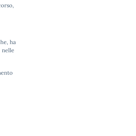
corso,
che, ha
 nelle
imento