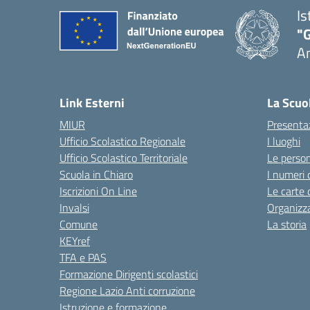
Is
"
A
Link Esterni
La Scuo
MIUR
Presenta
Ufficio Scolastico Regionale
I luoghi
Ufficio Scolastico Territoriale
Le perso
Scuola in Chiaro
I numeri 
Iscrizioni On Line
Le carte 
Invalsi
Organizz
Comune
La storia
KEYref
TFA e PAS
Formazione Dirigenti scolastici
Regione Lazio Anti corruzione
Istruzione e formazione