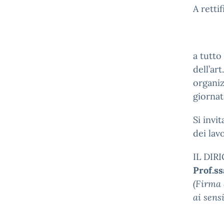
A retti
a tutto
dell’ar
organiz
giorna
Si invi
dei lav
IL DIR
Prof.s
(Firma 
ai sens