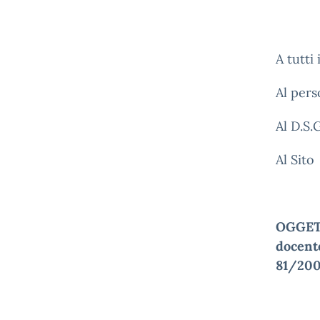
A tutti
Al pers
Al D.S.G
Al Sito
OGGETT
docente
81/20