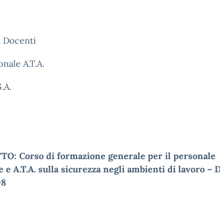
 i Docenti
onale A.T.A.
.A.
O: Corso di formazione generale per il personale
 e A.T.A. sulla sicurezza negli ambienti di lavoro – D
08