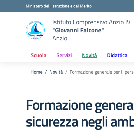
Vai ai contenuti
Vai al menu di navigazione
Vai al footer
Ministero dell'Istruzione e del Merito
Istituto Comprensivo Anzio IV
"Giovanni Falcone"
Anzio
Scuola
Servizi
Novità
Didattica
Home
Novità
Formazione generale per il perso
Formazione generale
sicurezza negli amb