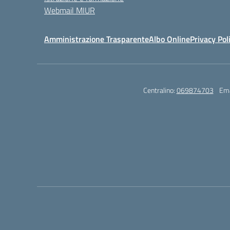
Webmail MIUR
Amministrazione Trasparente
Albo Online
Privacy Pol
Centralino:
069874703
Ema