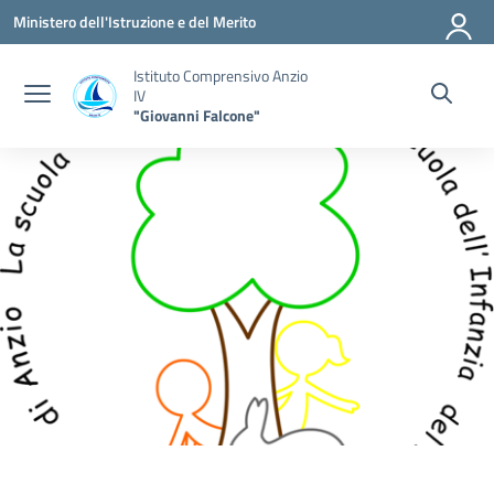
Vai ai contenuti
Vai al menu di navigazione
Vai al footer
Ministero dell'Istruzione e del Merito
Istituto Comprensivo Anzio
IV
"Giovanni Falcone"