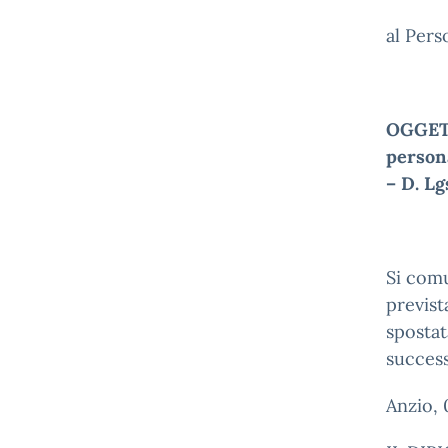
al Pers
OGGE
persona
– D. L
Si comu
previst
spostat
succes
Anzio,