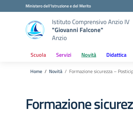
Vai ai contenuti
Vai al menu di navigazione
Vai al footer
Ministero dell'Istruzione e del Merito
Istituto Comprensivo Anzio IV
"Giovanni Falcone"
Anzio
Scuola
Servizi
Novità
Didattica
Home
Novità
Formazione sicurezza – Postici
Formazione sicurez