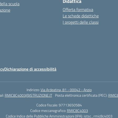
Didattica
della scuola
Offerta formativa
azione
Le schede didattiche
I progetti delle classi
icy
Dichiarazione di accessibilità
Indirizzo:
Via Ardeatina, 81 - 00042 - Anzio
il:
RMIC8C4003@ISTRUZIONE.IT
Posta elettronica certificata (PEC):
RMIC8
Codice fiscale: 97713650584
Codice meccanografico:
RMIC8C4003
Codice Indice delle Pubbliche Amministrazioni (IPA): istsc_rmic8c4003