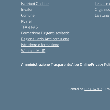
Iscrizioni On Line
Le carte 
Invalsi
Organizz
Comune
La storia
KEYref
TFA e PAS
Formazione Dirigenti scolastici
Regione Lazio Anti corruzione
Istruzione e formazione
Webmail MIUR
Amministrazione Trasparente
Albo Online
Privacy Pol
Centralino:
069874703
Ema