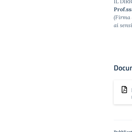
IL DIR
Prof.s
(Firma 
ai sens
Docu