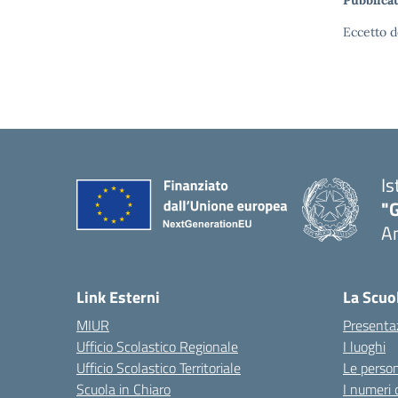
Pubblicat
Eccetto d
Is
"
A
Link Esterni
La Scuo
MIUR
Presenta
Ufficio Scolastico Regionale
I luoghi
Ufficio Scolastico Territoriale
Le perso
Scuola in Chiaro
I numeri 