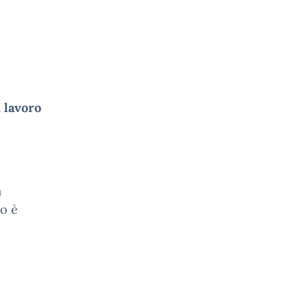
i lavoro
a
io è