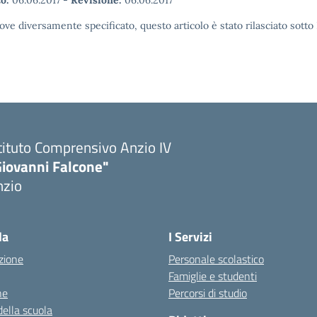
o:
06.06.2017
-
Revisione:
06.06.2017
ove diversamente specificato, questo articolo è stato rilasciato sott
tituto Comprensivo Anzio IV
Giovanni Falcone"
nzio
la
I Servizi
zione
Personale scolastico
Famiglie e studenti
ne
Percorsi di studio
della scuola