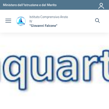
Vai ai contenuti
Vai al menu di navigazione
Vai al footer
Ministero dell'Istruzione e del Merito
Istituto Comprensivo Anzio
IV
"Giovanni Falcone"