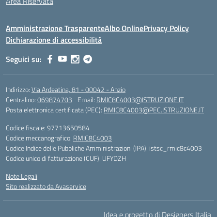
Area Riservata
Amministrazione Trasparente
Albo Online
Privacy Policy
Dichiarazione di accessibilità
Seguici su:
Indirizzo:
Via Ardeatina, 81 - 00042 - Anzio
Centralino:
069874703
Email:
RMIC8C4003@ISTRUZIONE.IT
Posta elettronica certificata (PEC):
RMIC8C4003@PEC.ISTRUZIONE.IT
Codice fiscale: 97713650584
Codice meccanografico:
RMIC8C4003
Codice Indice delle Pubbliche Amministrazioni (IPA): istsc_rmic8c4003
Codice unico di fatturazione (CUF): UFYDZH
Note Legali
Sito realizzato da Avaservice
Idea e progetto di Designers Italia