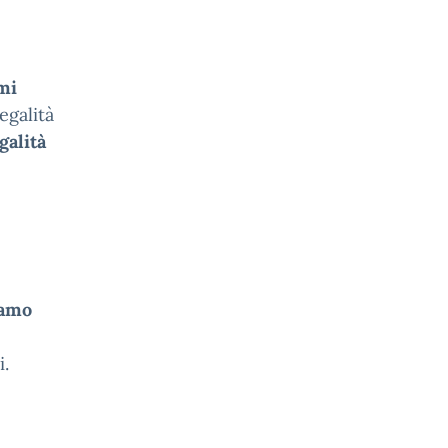
mi
egalità
galità
iamo
i.