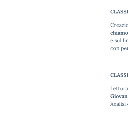
CLASSE
Creazi
chiamo
e sul l
con pen
CLASS
Lettura
Giovan
Analisi