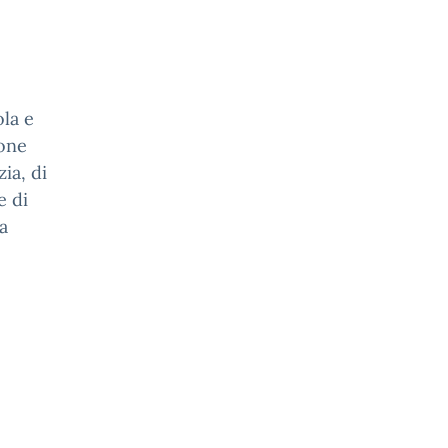
ola e
ione
ia, di
e di
la