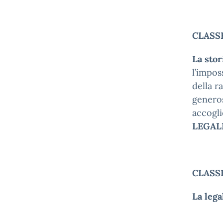
CLASSE
La stor
l’impos
della r
generosi
accogli
LEGAL
CLASSE
La lega