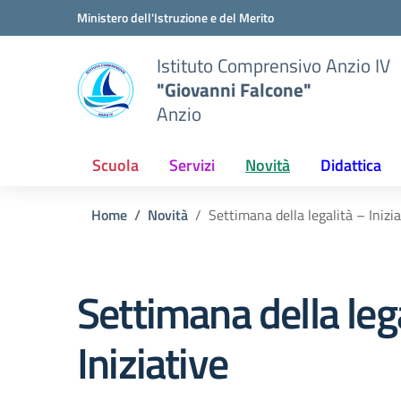
Vai ai contenuti
Vai al menu di navigazione
Vai al footer
Ministero dell'Istruzione e del Merito
Istituto Comprensivo Anzio IV
"Giovanni Falcone"
Anzio
Scuola
Servizi
Novità
Didattica
Home
Novità
Settimana della legalità – Inizia
Settimana della leg
Iniziative