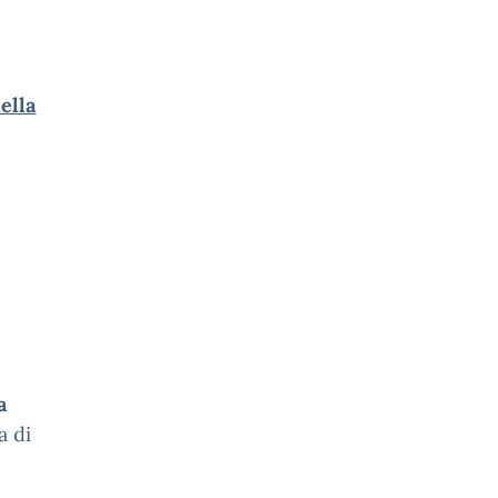
ella
a
a di