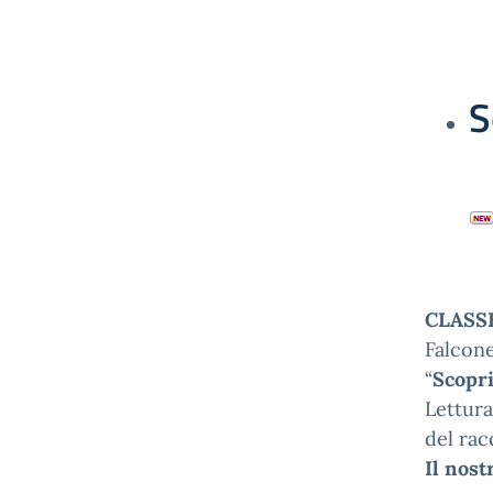
S
CLASSE
Falcon
“
Scopri
Lettura
del rac
Il nost