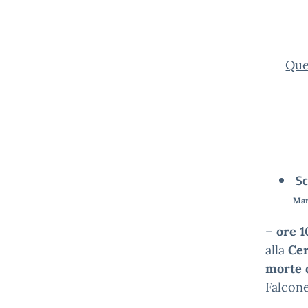
Que
Sc
Mar
–
ore 1
alla
Cer
morte 
Falcone