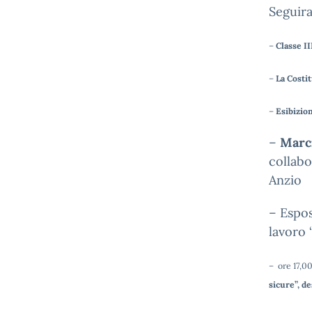
Seguir
–
Classe II
–
La Costi
–
Esibizio
–
Marc
collabo
Anzio
– Espos
lavoro 
– ore 17,0
sicure”, de