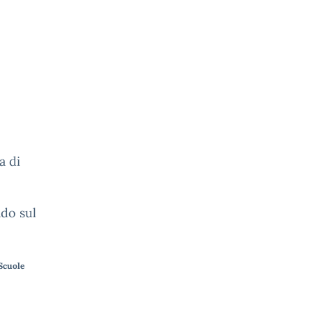
a di
ado sul
“Scuole