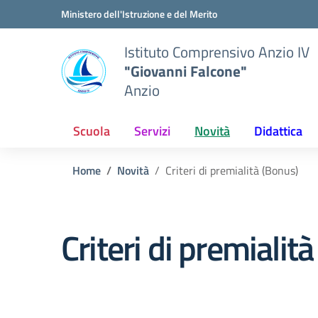
Vai ai contenuti
Vai al menu di navigazione
Vai al footer
Ministero dell'Istruzione e del Merito
Istituto Comprensivo Anzio IV
"Giovanni Falcone"
Anzio
Scuola
Servizi
Novità
Didattica
Home
Novità
Criteri di premialità (Bonus)
Criteri di premialit