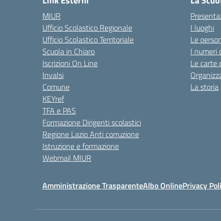
Link Esterni
La Scuo
MIUR
Presenta
Ufficio Scolastico Regionale
I luoghi
Ufficio Scolastico Territoriale
Le perso
Scuola in Chiaro
I numeri 
Iscrizioni On Line
Le carte 
Invalsi
Organizz
Comune
La storia
KEYref
TFA e PAS
Formazione Dirigenti scolastici
Regione Lazio Anti corruzione
Istruzione e formazione
Webmail MIUR
Amministrazione Trasparente
Albo Online
Privacy Pol