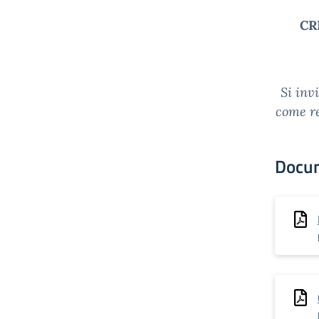
CRI
Si inv
come re
Docu