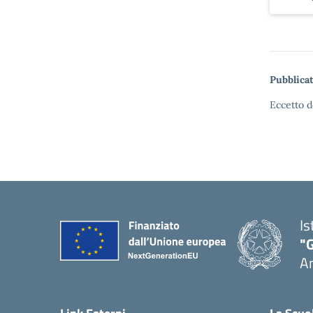
Pubblicat
Eccetto d
Is
"
A