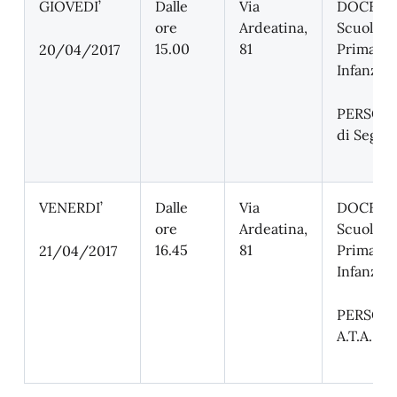
GIOVEDI’
Dalle
Via
DOCENT
ore
Ardeatina,
Scuola
15.00
81
Primaria
20/04/2017
Infanzia 
PERSON
di Segret
VENERDI’
Dalle
Via
DOCENT
ore
Ardeatina,
Scuola
16.45
81
Primaria
21/04/2017
Infanzia T
PERSON
A.T.A.