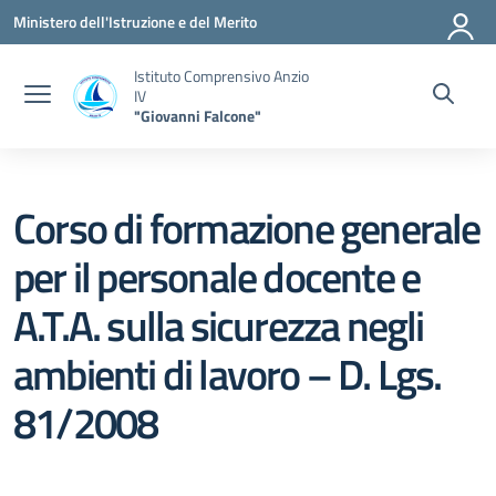
Vai ai contenuti
Vai al menu di navigazione
Vai al footer
Ministero dell'Istruzione e del Merito
Istituto Comprensivo Anzio
IV
"Giovanni Falcone"
Corso di formazione generale
per il personale docente e
A.T.A. sulla sicurezza negli
ambienti di lavoro – D. Lgs.
81/2008