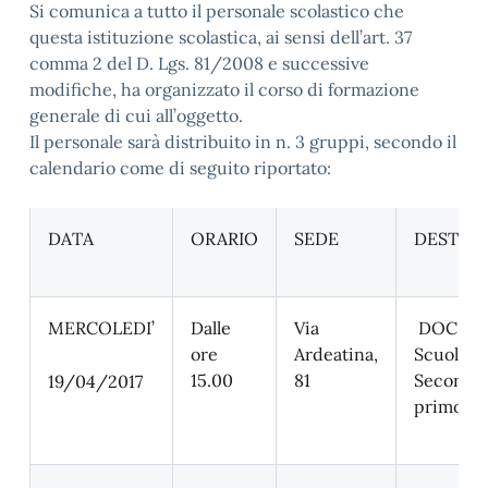
Si comunica a tutto il personale scolastico che
questa istituzione scolastica, ai sensi dell’art. 37
comma 2 del D. Lgs. 81/2008 e successive
modifiche, ha organizzato il corso di formazione
generale di cui all’oggetto.
Il personale sarà distribuito in n. 3 gruppi, secondo il
calendario come di seguito riportato:
DATA
ORARIO
SEDE
DESTINA
MERCOLEDI’
Dalle
Via
DOCENT
ore
Ardeatina,
Scuola
15.00
81
Secondar
19/04/2017
primo gr