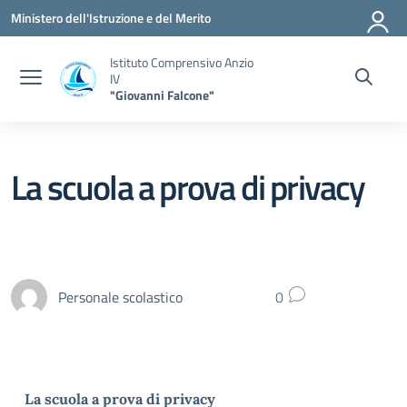
Vai ai contenuti
Vai al menu di navigazione
Vai al footer
Ministero dell'Istruzione e del Merito
Istituto Comprensivo Anzio
IV
"Giovanni Falcone"
La scuola a prova di privacy
Personale scolastico
0
La scuola a prova di privacy