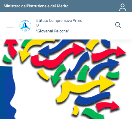
Vai ai contenuti
Vai al menu di navigazione
Vai al footer
Ministero dell'Istruzione e del Merito
Istituto Comprensivo Anzio
IV
"Giovanni Falcone"