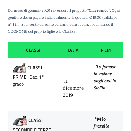
Dal mese di gennaio 2020 riprenderà il progetto
“Cinerrando”
. Ogni
genitore dovrà pagare individualmente la quota di € 16,00 (valida per
n° 4 film) sul conto corrente bancario della scuola, specificando il
COGNOME del proprio figlio e la CLASSE.
CLASSI
DATA
FILM
“La famosa
CLASSI
invasione
PRIME
Sec. 1°
degli orsi in
11
grado
Sicilia”
dicembre
2019
“Mio
CLASSI
fratello
SECONDE E TERZE