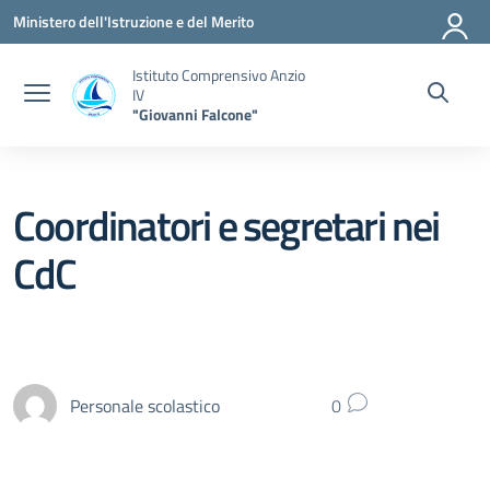
Vai ai contenuti
Vai al menu di navigazione
Vai al footer
Ministero dell'Istruzione e del Merito
Istituto Comprensivo Anzio
IV
"Giovanni Falcone"
Coordinatori e segretari nei
CdC
Personale scolastico
0