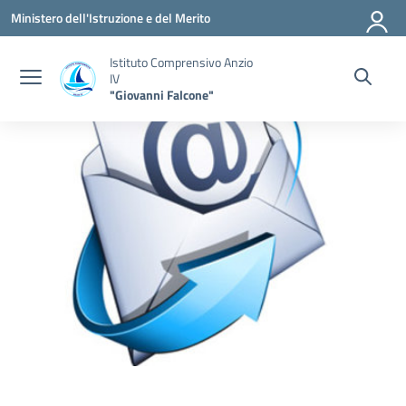
Vai ai contenuti
Vai al menu di navigazione
Vai al footer
Ministero dell'Istruzione e del Merito
Istituto Comprensivo Anzio
IV
"Giovanni Falcone"