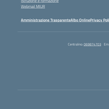
Istruzione e formazione
Webmail MIUR
Amministrazione Trasparente
Albo Online
Privacy Pol
Centralino:
069874703
Ema