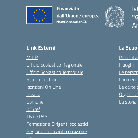
Is
"
A
Link Esterni
La Scuo
MIUR
Presenta
Ufficio Scolastico Regionale
I luoghi
Ufficio Scolastico Territoriale
Le perso
Scuola in Chiaro
I numeri 
Iscrizioni On Line
Le carte 
Invalsi
Organizz
Comune
La storia
KEYref
TFA e PAS
Formazione Dirigenti scolastici
Regione Lazio Anti corruzione