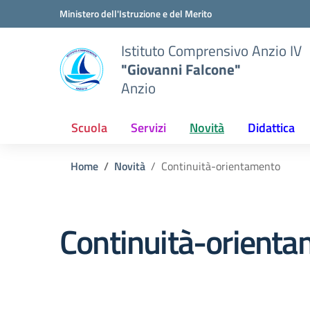
Vai ai contenuti
Vai al menu di navigazione
Vai al footer
Ministero dell'Istruzione e del Merito
Istituto Comprensivo Anzio IV
"Giovanni Falcone"
Anzio
Scuola
Servizi
Novità
Didattica
Home
Novità
Continuità-orientamento
Continuità-orient