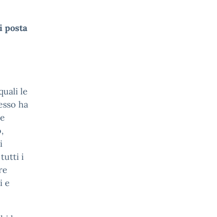
i posta
quali le
tesso ha
ne
,
i
utti i
re
i e