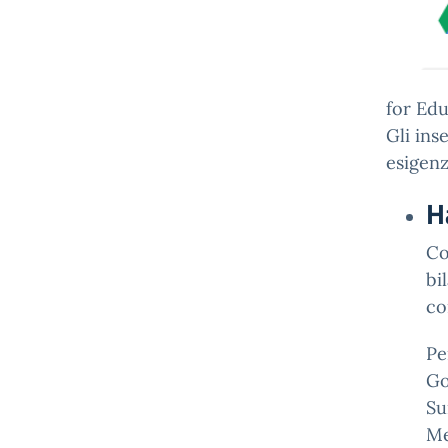
for Edu
Gli ins
esigenz
H
Co
bi
co
Pe
Go
Su
Me