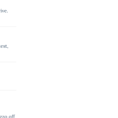
ive.
test,
zzo off