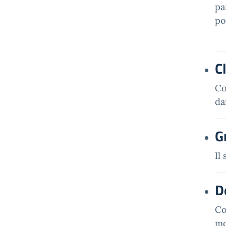
pa
po
C
Co
da
G
Il
D
Co
mo