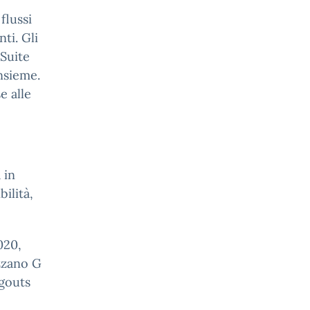
flussi
nti. Gli
 Suite
insieme.
e alle
 in
ilità,
020,
izzano G
ngouts