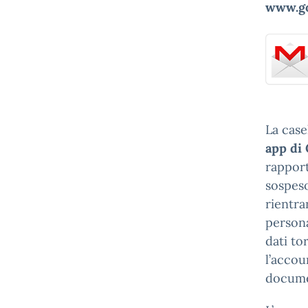
www.go
La case
app di
rapport
sospeso
rientra
persona
dati to
l’accou
documen