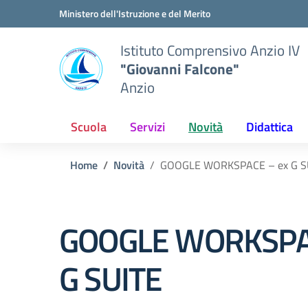
Vai ai contenuti
Vai al menu di navigazione
Vai al footer
Ministero dell'Istruzione e del Merito
Istituto Comprensivo Anzio IV
"Giovanni Falcone"
Anzio
Scuola
Servizi
Novità
Didattica
Home
Novità
GOOGLE WORKSPACE – ex G S
GOOGLE WORKSPA
G SUITE