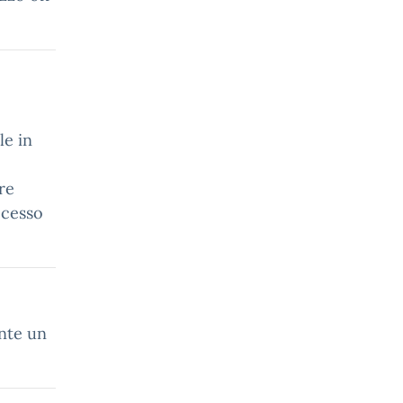
le in
re
ccesso
nte un