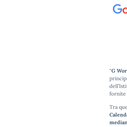
“
G Wor
princip
dell’Is
fornite
Tra que
Calend
median