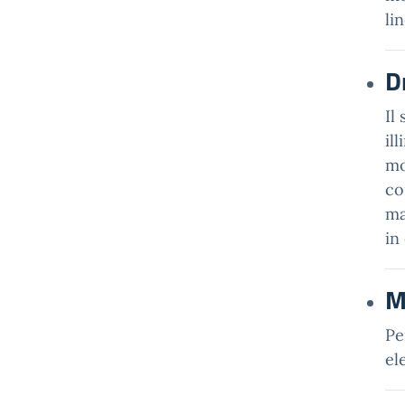
li
D
Il
il
mo
co
ma
in
M
Pe
el