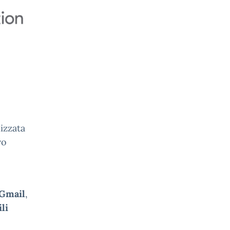
izzata
vo
Gmail
,
li