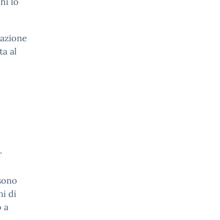
hi lo
zazione
ta al
r
sono
i di
 a