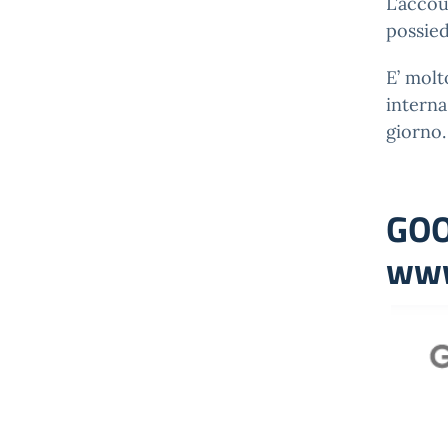
L’accou
possied
E’ molt
interna
giorno.
GOO
www