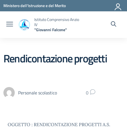
Vai ai contenuti
Vai al menu di navigazione
Vai al footer
Ministero dell'Istruzione e del Merito
Istituto Comprensivo Anzio
IV
"Giovanni Falcone"
Rendicontazione progetti
Personale scolastico
0
OGGETTO : RENDICONTAZIONE PROGETTI A.S.