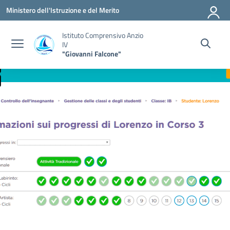
Vai ai contenuti
Vai al menu di navigazione
Vai al footer
Ministero dell'Istruzione e del Merito
Istituto Comprensivo Anzio
IV
"Giovanni Falcone"