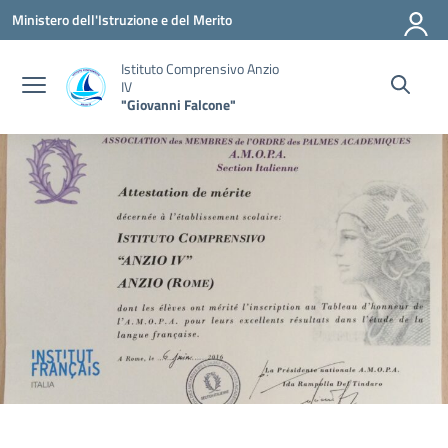
Vai ai contenuti
Vai al menu di navigazione
Vai al footer
Ministero dell'Istruzione e del Merito
Istituto Comprensivo Anzio
IV
"Giovanni Falcone"