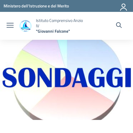
Vai ai contenuti
Vai al menu di navigazione
Vai al footer
Ministero dell'Istruzione e del Merito
Istituto Comprensivo Anzio
IV
"Giovanni Falcone"