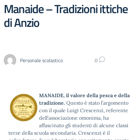
Manaide – Tradizioni ittiche
di Anzio
Personale scolastico
0
MANAIDE, il valore della pesca e della
tradizione.
Questo è stato l’argomento
con il quale Luigi Crescenzi, referente
dell’associazione omonima, ha
affascinato gli studenti di alcune classi
terze della scuola secondaria. Crescenzi è il