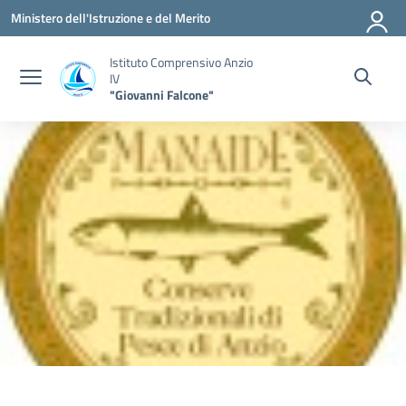
Vai ai contenuti
Vai al menu di navigazione
Vai al footer
Ministero dell'Istruzione e del Merito
Istituto Comprensivo Anzio
IV
"Giovanni Falcone"