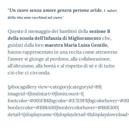
“
Un cuore senza amore genera persone aride.
I valori
della vita sono racchiusi nel cuore
.”
Questo il messaggio dei bambini della
sezione B
della scuola dell’Infanzia di Miglioramento
che,
guidati dalla loro
maestra Maria Luisa Gentile,
hanno rappresentato in una recita come attraverso
l’amore si giunge al perdono, alla collaborazione,
all’altruismo, alla bontà e al rispetto di sé e di tutto
ciò che ci circonda.
{phocagallery view=category|categoryid=89|
imageid=1|limitstart=0|limitcount=1|
fontcolor=#001FB8|bgcolor=#E7E9F8|bgcolorhover=#0
bordercolor=#B88A00|bordercolorhover=#86B300|
detail=1|displayname=0|displaydetail=0|displaydownload