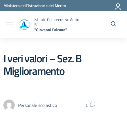
Vai ai contenuti
Vai al menu di navigazione
Vai al footer
Ministero dell'Istruzione e del Merito
Istituto Comprensivo Anzio
IV
"Giovanni Falcone"
I veri valori – Sez. B
Miglioramento
Personale scolastico
0