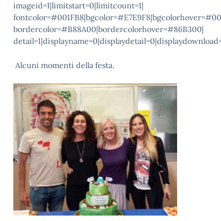
imageid=1|limitstart=0|limitcount=1|
fontcolor=#001FB8|bgcolor=#E7E9F8|bgcolorhover=#0
bordercolor=#B88A00|bordercolorhover=#86B300|
detail=1|displayname=0|displaydetail=0|displaydownload
Alcuni momenti della festa.