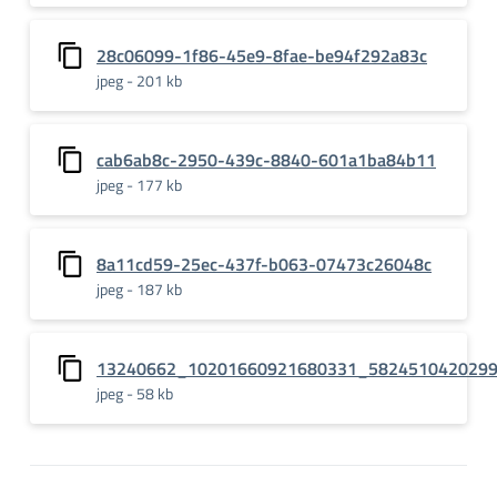
28c06099-1f86-45e9-8fae-be94f292a83c
jpeg - 201 kb
cab6ab8c-2950-439c-8840-601a1ba84b11
jpeg - 177 kb
8a11cd59-25ec-437f-b063-07473c26048c
jpeg - 187 kb
13240662_10201660921680331_582451042029
jpeg - 58 kb