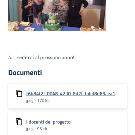
Arrivederci al prossimo anno!
Documenti
f6b84f2f-0048-42d0-8d2f-fabd8d63aea1
jpeg - 170 kb
i docenti del progetto
jpeg - 95 kb