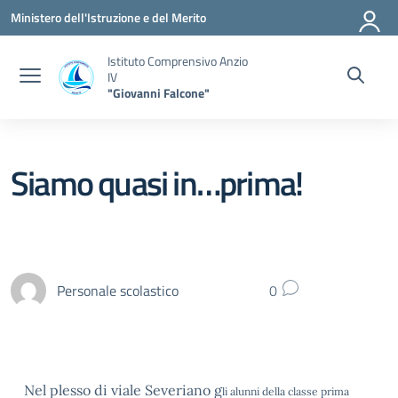
Vai ai contenuti
Vai al menu di navigazione
Vai al footer
Ministero dell'Istruzione e del Merito
Istituto Comprensivo Anzio
IV
"Giovanni Falcone"
Siamo quasi in…prima!
Personale scolastico
0
Nel plesso di viale Severiano g
li alunni della classe prima