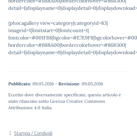
bordercolor=#B88A00|bordercolorhover=#86B300|
detail=1|displayname=0|displaydetail=0|displaydownload
{phocagallery view=category|categoryid=83|
imageid=1|limitstart=0|limitcount=1|
fontcolor=#001FB8|bgcolor=#E7E9F8|bgcolorhover=#0
bordercolor=#B88A00|bordercolorhover=#86B300|
detail=1|displayname=0|displaydetail=0|displaydownload
Pubblicato:
09.05.2016
-
Revisione:
09.05.2016
Eccetto dove diversamente specificato, questo articolo è
stato rilasciato sotto Licenza Creative Commons
Attribuzione 4.0 Italia.
Stampa / Condividi