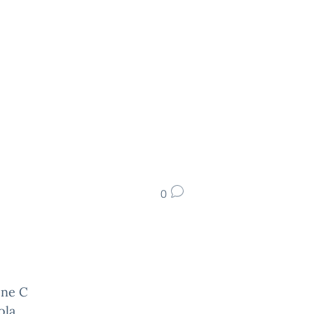
0
one C
ola