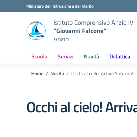
Vai ai contenuti
Vai al menu di navigazione
Vai al footer
Ministero dell'Istruzione e del Merito
Istituto Comprensivo Anzio IV
"Giovanni Falcone"
Anzio
Scuola
Servizi
Novità
Didattica
Home
Novità
Occhi al cielo! Arriva Saturno!
Occhi al cielo! Arri