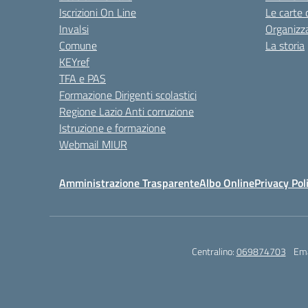
Iscrizioni On Line
Le carte 
Invalsi
Organizz
Comune
La storia
KEYref
TFA e PAS
Formazione Dirigenti scolastici
Regione Lazio Anti corruzione
Istruzione e formazione
Webmail MIUR
Amministrazione Trasparente
Albo Online
Privacy Pol
Centralino:
069874703
Ema