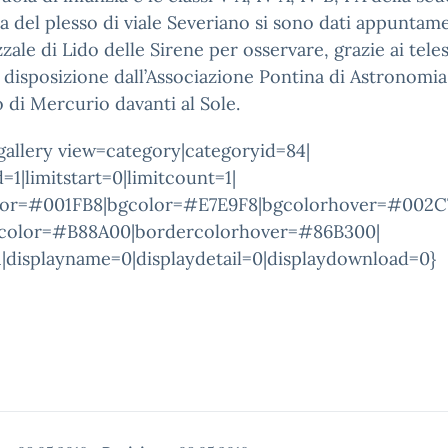
a del plesso di viale Severiano si sono dati appuntam
zzale di Lido delle Sirene per osservare, grazie ai tele
 disposizione dall’Associazione Pontina di Astronomia,
o di Mercurio davanti al Sole.
allery view=category|categoryid=84|
=1|limitstart=0|limitcount=1|
lor=#001FB8|bgcolor=#E7E9F8|bgcolorhover=#002C
color=#B88A00|bordercolorhover=#86B300|
1|displayname=0|displaydetail=0|displaydownload=0}