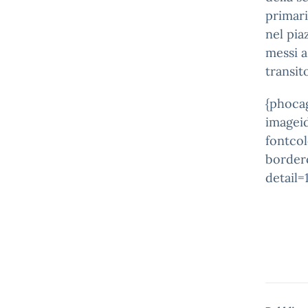
primari
nel pia
messi a
transit
{phocag
imageid
fontco
border
detail=