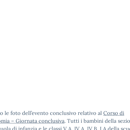
 le foto dell’evento conclusivo relativo al
Corso di
omia – Giornata conclusiva
. Tutti i bambini della sezi
uola di infanzia e le classi V A, IV A, IV B, I A della scu