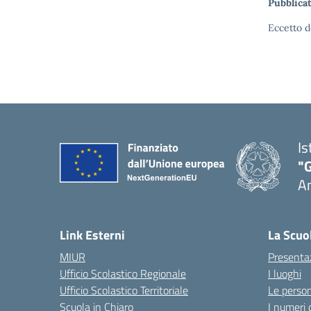
Pubblicat
Eccetto d
Is
"
A
Link Esterni
La Scuo
MIUR
Presenta
Ufficio Scolastico Regionale
I luoghi
Ufficio Scolastico Territoriale
Le perso
Scuola in Chiaro
I numeri 