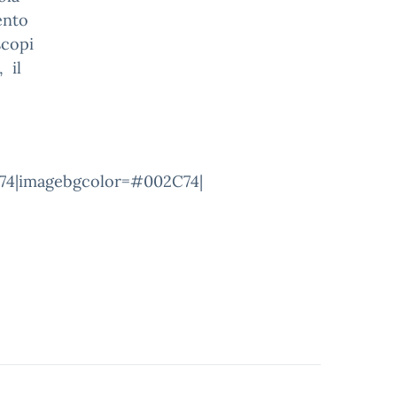
ento
scopi
 il
74|imagebgcolor=#002C74|