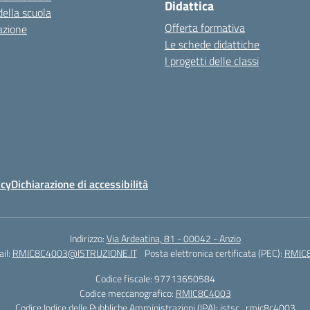
Didattica
della scuola
Offerta formativa
azione
Le schede didattiche
I progetti delle classi
icy
Dichiarazione di accessibilità
Indirizzo:
Via Ardeatina, 81 - 00042 - Anzio
il:
RMIC8C4003@ISTRUZIONE.IT
Posta elettronica certificata (PEC):
RMIC8
Codice fiscale: 97713650584
Codice meccanografico:
RMIC8C4003
Codice Indice delle Pubbliche Amministrazioni (IPA): istsc_rmic8c4003