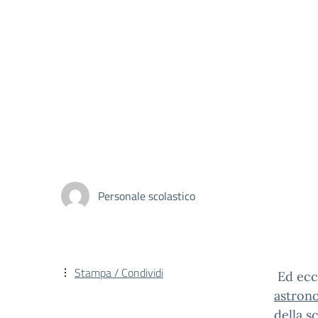
Personale scolastico
Stampa / Condividi
Ed ecco
astron
della sc