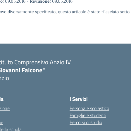
o:
09.05.2016
-
Revisione:
09.05.2016
ove diversamente specificato, questo articolo è stato rilasciato sott
tituto Comprensivo Anzio IV
Giovanni Falcone"
nzio
la
I Servizi
zione
Personale scolastico
Famiglie e studenti
ne
Percorsi di studio
della scuola