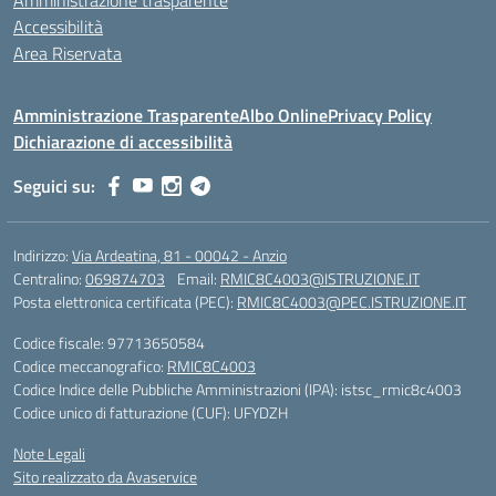
Accessibilità
Area Riservata
Amministrazione Trasparente
Albo Online
Privacy Policy
Dichiarazione di accessibilità
Seguici su:
Indirizzo:
Via Ardeatina, 81 - 00042 - Anzio
Centralino:
069874703
Email:
RMIC8C4003@ISTRUZIONE.IT
Posta elettronica certificata (PEC):
RMIC8C4003@PEC.ISTRUZIONE.IT
Codice fiscale: 97713650584
Codice meccanografico:
RMIC8C4003
Codice Indice delle Pubbliche Amministrazioni (IPA): istsc_rmic8c4003
Codice unico di fatturazione (CUF): UFYDZH
Note Legali
Sito realizzato da Avaservice