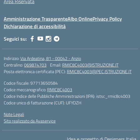
Area Riservata
Amministrazione Trasparente
Albo Online
Privacy Policy
Dichiarazione di accessibilità
Seguici su:
Indirizzo:
Via Ardeatina, 81 - 00042 - Anzio
Centralino:
069874703
Email:
RMIC8C4003@ISTRUZIONE.IT
Posta elettronica certificata (PEC):
RMIC8C4003@PEC.ISTRUZIONE.IT
Codice fiscale: 97713650584
Codice meccanografico:
RMIC8C4003
Codice Indice delle Pubbliche Amministrazioni (IPA): istsc_rmic8c4003
Codice unico di fatturazione (CUF): UFYDZH
Note Legali
Sito realizzato da Avaservice
Idea e progetto di Designers Italia