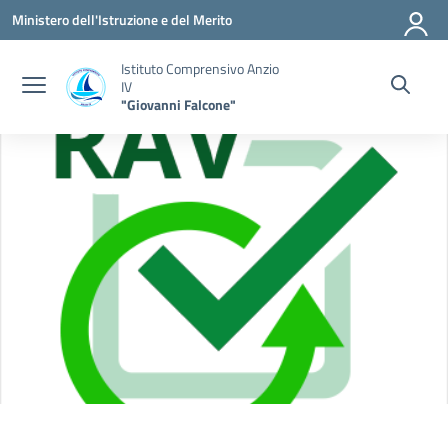
Vai ai contenuti
Vai al menu di navigazione
Vai al footer
Ministero dell'Istruzione e del Merito
Istituto Comprensivo Anzio
IV
"Giovanni Falcone"