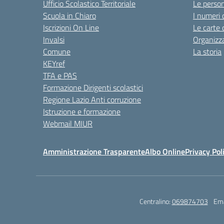
Ufficio Scolastico Territoriale
Le perso
Scuola in Chiaro
I numeri 
Iscrizioni On Line
Le carte 
Invalsi
Organizz
Comune
La storia
KEYref
TFA e PAS
Formazione Dirigenti scolastici
Regione Lazio Anti corruzione
Istruzione e formazione
Webmail MIUR
Amministrazione Trasparente
Albo Online
Privacy Pol
Centralino:
069874703
Ema