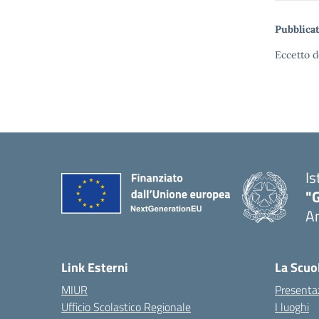
Pubblicat
Eccetto d
Is
"
A
Link Esterni
La Scuo
MIUR
Presenta
Ufficio Scolastico Regionale
I luoghi