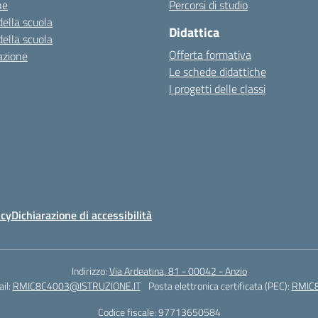
ne
Percorsi di studio
della scuola
Didattica
della scuola
Offerta formativa
azione
Le schede didattiche
I progetti delle classi
icy
Dichiarazione di accessibilità
Indirizzo:
Via Ardeatina, 81 - 00042 - Anzio
il:
RMIC8C4003@ISTRUZIONE.IT
Posta elettronica certificata (PEC):
RMIC8
Codice fiscale: 97713650584