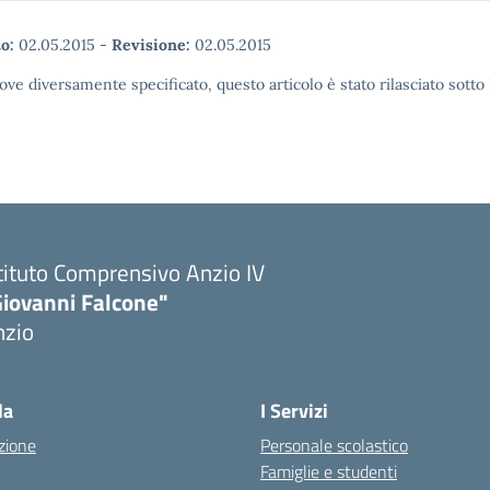
o:
02.05.2015
-
Revisione:
02.05.2015
ove diversamente specificato, questo articolo è stato rilasciato sott
tituto Comprensivo Anzio IV
Giovanni Falcone"
nzio
la
I Servizi
zione
Personale scolastico
Famiglie e studenti