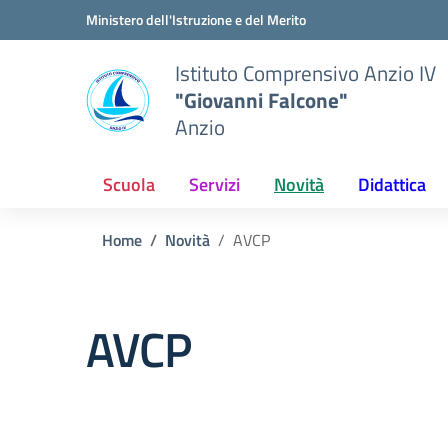
Vai ai contenuti
Vai al menu di navigazione
Vai al footer
Ministero dell'Istruzione e del Merito
Istituto Comprensivo Anzio IV
"Giovanni Falcone"
Anzio
Scuola
Servizi
Novità
Didattica
Home
Novità
AVCP
AVCP