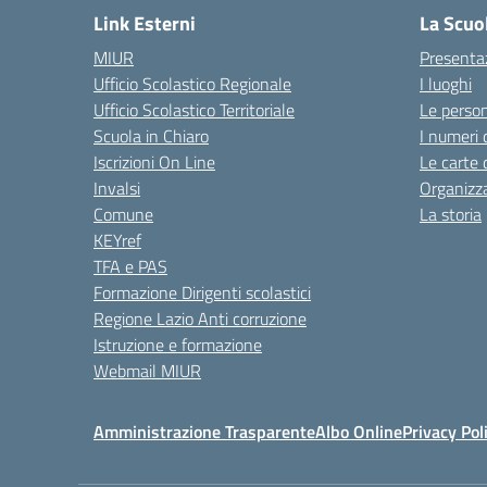
Link Esterni
La Scuo
MIUR
Presenta
Ufficio Scolastico Regionale
I luoghi
Ufficio Scolastico Territoriale
Le perso
Scuola in Chiaro
I numeri 
Iscrizioni On Line
Le carte 
Invalsi
Organizz
Comune
La storia
KEYref
TFA e PAS
Formazione Dirigenti scolastici
Regione Lazio Anti corruzione
Istruzione e formazione
Webmail MIUR
Amministrazione Trasparente
Albo Online
Privacy Pol