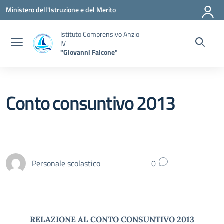
Vai ai contenuti
Vai al menu di navigazione
Vai al footer
Ministero dell'Istruzione e del Merito
Istituto Comprensivo Anzio
IV
"Giovanni Falcone"
Conto consuntivo 2013
Personale scolastico
0
RELAZIONE AL CONTO CONSUNTIVO 2013