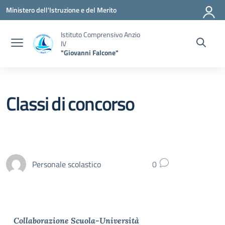
Vai ai contenuti
Vai al menu di navigazione
Vai al footer
Ministero dell'Istruzione e del Merito
Istituto Comprensivo Anzio
IV
"Giovanni Falcone"
Classi di concorso
Personale scolastico
0
Collaborazione Scuola-Università