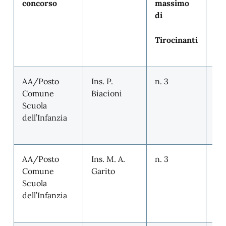
concorso
massimo
re
di
Tirocinanti
AA/Posto
Ins. P.
n. 3
n. 
Comune
Biacioni
Scuola
dell’Infanzia
AA/Posto
Ins. M. A.
n. 3
n. 
Comune
Garito
Scuola
dell’Infanzia