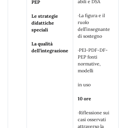
abili e DSA
qu
PEP
da
me
·La figura e il
Le strategie
pr
ruolo
didattiche
al
dell’insegnante
speciali
di sostegno
La qualità
·PEI-PDF-DF-
dell’integrazione
PEP fonti
3 
normative,
modelli
·I
gl
in uso
so
il
pe
10 ore
l’
di
·Riflessione sui
ed
casi osservati
cl
attraverso la