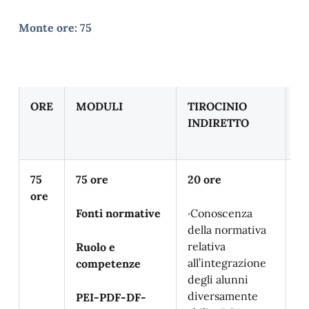
Monte ore: 75
ORE
MODULI
TIROCINIO
T
INDIRETTO
D
75
75 ore
20 ore
2 
ore
Fonti normative
·Conoscenza
·I
della normativa
Di
relativa
Sc
Ruolo e
all’integrazione
F
competenze
degli alunni
St
diversamente
pe
PEI-PDF-DF-