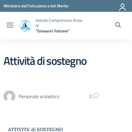
Vai ai contenuti
Vai al menu di navigazione
Vai al footer
Ministero dell'Istruzione e del Merito
Istituto Comprensivo Anzio
IV
"Giovanni Falcone"
Attività di sostegno
Personale scolastico
0
ATTIVITA’ di SOSTEGNO