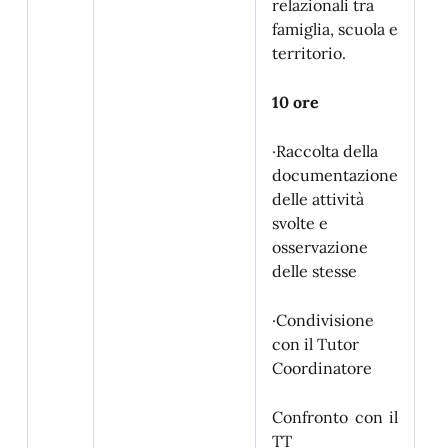
relazionali tra
·O
famiglia, scuola e
de
territorio.
sc
10 ore
· 
de
d’
·Raccolta della
de
documentazione
cl
delle attività
svolte e
osservazione
· 
delle stesse
de
in
·Condivisione
con il Tutor
Coordinatore
15
Confronto con il
TT
·E