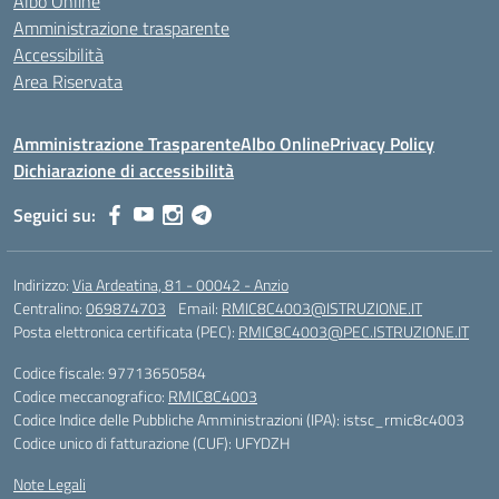
Albo Online
Amministrazione trasparente
Accessibilità
Area Riservata
Amministrazione Trasparente
Albo Online
Privacy Policy
Dichiarazione di accessibilità
Seguici su:
Indirizzo:
Via Ardeatina, 81 - 00042 - Anzio
Centralino:
069874703
Email:
RMIC8C4003@ISTRUZIONE.IT
Posta elettronica certificata (PEC):
RMIC8C4003@PEC.ISTRUZIONE.IT
Codice fiscale: 97713650584
Codice meccanografico:
RMIC8C4003
Codice Indice delle Pubbliche Amministrazioni (IPA): istsc_rmic8c4003
Codice unico di fatturazione (CUF): UFYDZH
Note Legali