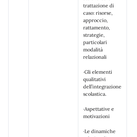
trattazione di
5 
caso: risorse,
approccio,
rattamento,
·P
strategie,
ge
particolari
va
modalità
un
relazionali
ed
di
sc
·Gli elementi
co
qualitativi
il
dell’integrazione
do
scolastica.
·Aspettative e
motivazioni
10
·Le dinamiche