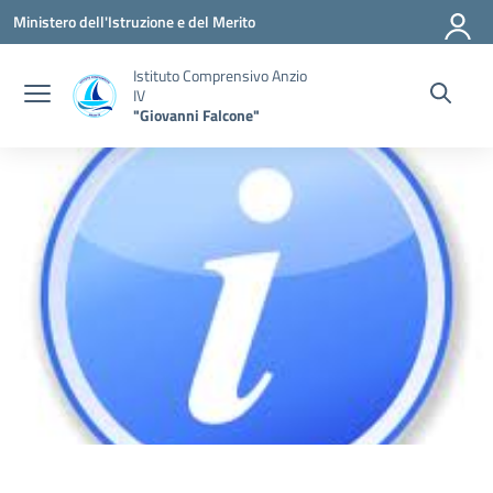
Vai ai contenuti
Vai al menu di navigazione
Vai al footer
Ministero dell'Istruzione e del Merito
Istituto Comprensivo Anzio
IV
"Giovanni Falcone"