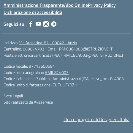
Amministrazione Trasparente
Albo Online
Privacy Policy
Dichiarazione di accessibilità
Seguici su:
Indirizzo:
Via Ardeatina, 81 - 00042 - Anzio
Centralino:
069874703
Email:
RMIC8C4003@ISTRUZIONE.IT
Posta elettronica certificata (PEC):
RMIC8C4003@PEC.ISTRUZIONE.IT
Codice fiscale: 97713650584
Codice meccanografico:
RMIC8C4003
Codice Indice delle Pubbliche Amministrazioni (IPA): istsc_rmic8c4003
Codice unico di fatturazione (CUF): UFYDZH
Note Legali
Sito realizzato da Avaservice
Idea e progetto di Designers Italia