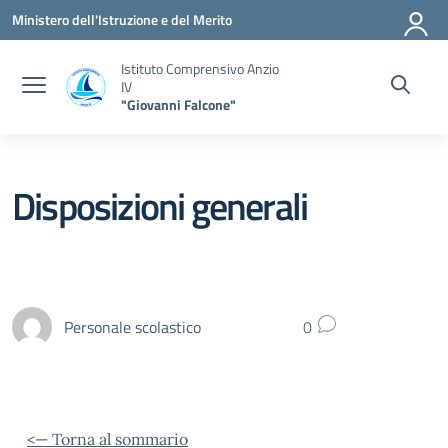
Vai ai contenuti
Vai al menu di navigazione
Vai al footer
Ministero dell'Istruzione e del Merito
Istituto Comprensivo Anzio
IV
"Giovanni Falcone"
Disposizioni generali
Personale scolastico
0
<— Torna al sommario