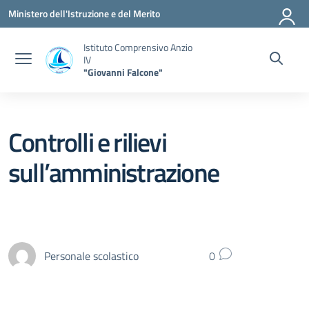
Vai ai contenuti
Vai al menu di navigazione
Vai al footer
Ministero dell'Istruzione e del Merito
Istituto Comprensivo Anzio
IV
"Giovanni Falcone"
Controlli e rilievi
sull’amministrazione
Personale scolastico
0