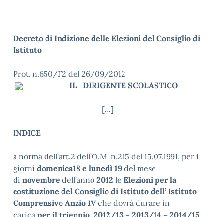
Decreto di Indizione delle Elezioni del Consiglio di
Istituto
Prot. n.650/F2 del 26/09/2012
IL
DIRIGENTE
S
C
O
LASTICO
[…]
INDICE
a norma dell’art.2 dell’O.M. n.215 del 15.07.1991, per i
giorni
d
o
m
e
n
ica
1
8
e
lunedì
1
9
del mese
di
n
o
vembre
dell’anno
2
0
1
2
le
Elezioni per la
costituzione del Consiglio di Istituto dell’ Istituto
Comprensivo Anzio IV
che dovrà durare in
carica
per il triennio 2012/13 – 2013/14 – 2014/15
,