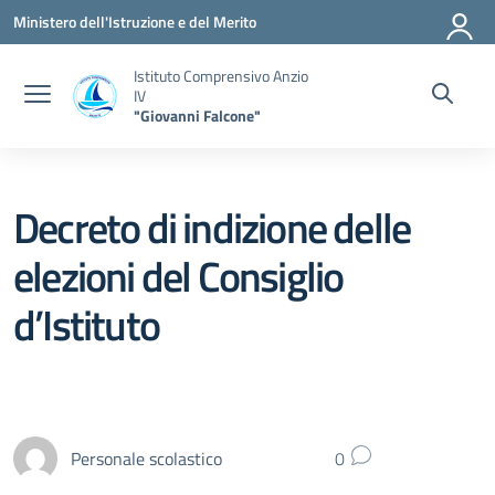
Vai ai contenuti
Vai al menu di navigazione
Vai al footer
Ministero dell'Istruzione e del Merito
Istituto Comprensivo Anzio
IV
"Giovanni Falcone"
Decreto di indizione delle
elezioni del Consiglio
d’Istituto
Personale scolastico
0