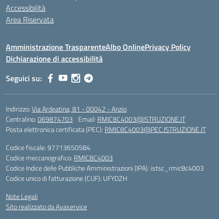
Accessibilità
Area Riservata
Amministrazione Trasparente
Albo Online
Privacy Policy
Dichiarazione di accessibilità
Seguici su:
Indirizzo:
Via Ardeatina, 81 - 00042 - Anzio
Centralino:
069874703
Email:
RMIC8C4003@ISTRUZIONE.IT
Posta elettronica certificata (PEC):
RMIC8C4003@PEC.ISTRUZIONE.IT
Codice fiscale: 97713650584
Codice meccanografico:
RMIC8C4003
Codice Indice delle Pubbliche Amministrazioni (IPA): istsc_rmic8c4003
Codice unico di fatturazione (CUF): UFYDZH
Note Legali
Sito realizzato da Avaservice