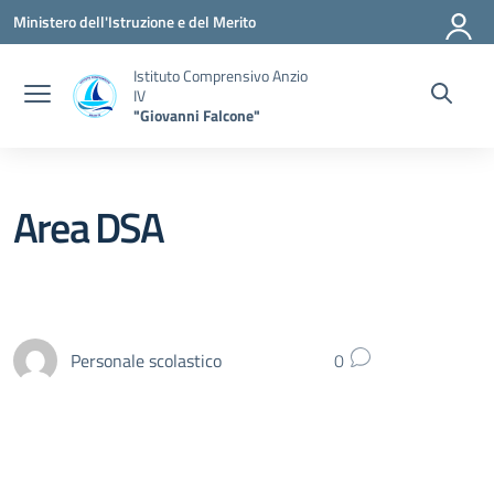
Vai ai contenuti
Vai al menu di navigazione
Vai al footer
Ministero dell'Istruzione e del Merito
Istituto Comprensivo Anzio
IV
"Giovanni Falcone"
Area DSA
Personale scolastico
0