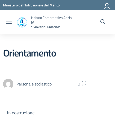
Vai ai contenuti
Vai al menu di navigazione
Vai al footer
Ministero dell'Istruzione e del Merito
Istituto Comprensivo Anzio
IV
"Giovanni Falcone"
Orientamento
Personale scolastico
0
in costruzione