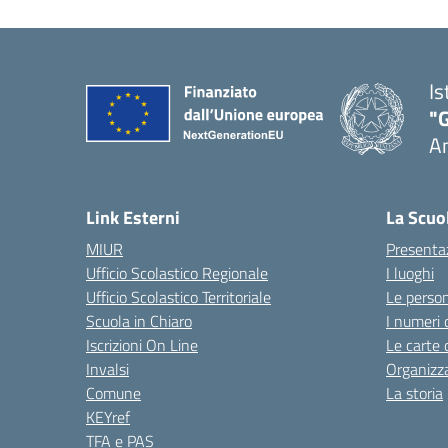
Is
"
A
Link Esterni
La Scuo
MIUR
Presenta
Ufficio Scolastico Regionale
I luoghi
Ufficio Scolastico Territoriale
Le perso
Scuola in Chiaro
I numeri 
Iscrizioni On Line
Le carte 
Invalsi
Organizz
Comune
La storia
KEYref
TFA e PAS