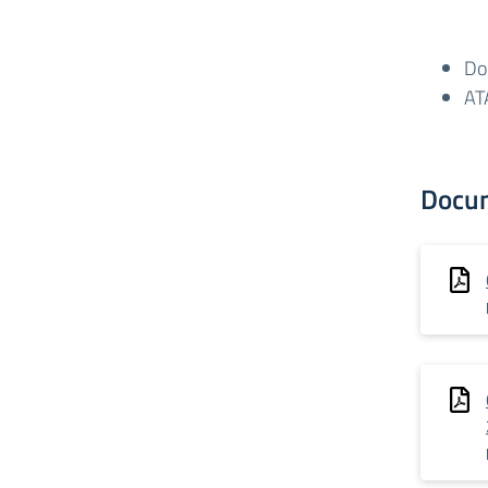
Do
AT
Docu