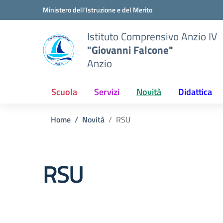
Vai ai contenuti
Vai al menu di navigazione
Vai al footer
Ministero dell'Istruzione e del Merito
Istituto Comprensivo Anzio IV
"Giovanni Falcone"
Anzio
Scuola
Servizi
Novità
Didattica
Home
Novità
RSU
RSU