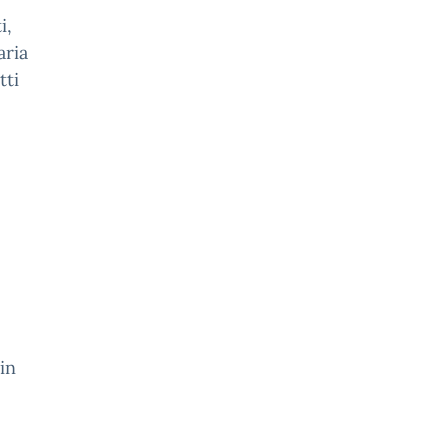
i,
aria
tti
 in