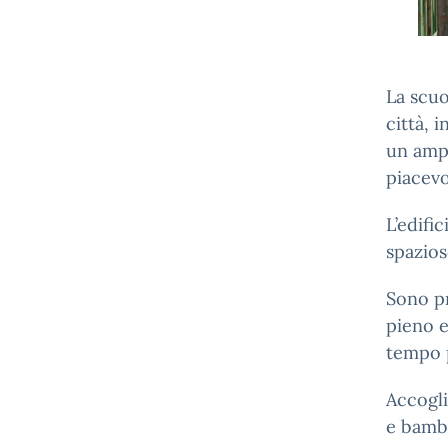
La scu
città, 
un amp
piacevo
L’edifi
spazios
Sono pr
pieno e
tempo 
Accogli
e bambi