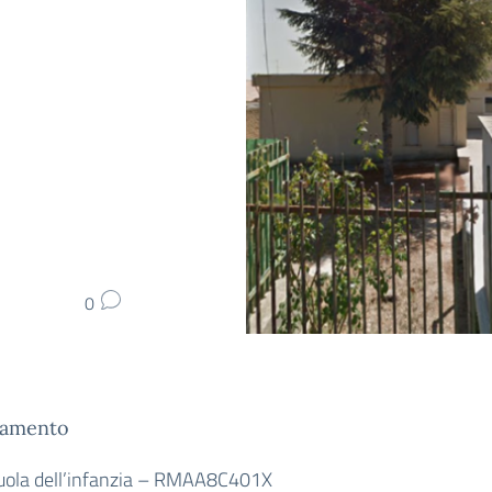
0
ramento
uola dell’infanzia – RMAA8C401X