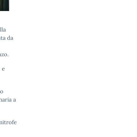
lla
ata da
nzo.
 e
po
maria a
mitrofe