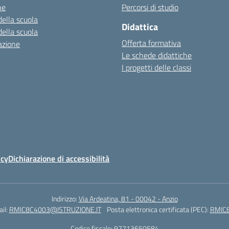
ne
Percorsi di studio
della scuola
Didattica
della scuola
Offerta formativa
azione
Le schede didattiche
I progetti delle classi
icy
Dichiarazione di accessibilità
Indirizzo:
Via Ardeatina, 81 - 00042 - Anzio
il:
RMIC8C4003@ISTRUZIONE.IT
Posta elettronica certificata (PEC):
RMIC8
Codice fiscale: 97713650584