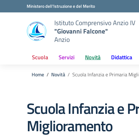
Vai ai contenuti
Vai al menu di navigazione
Vai al footer
Ministero dell'Istruzione e del Merito
Istituto Comprensivo Anzio IV
"Giovanni Falcone"
Anzio
Scuola
Servizi
Novità
Didattica
Home
Novità
Scuola Infanzia e Primaria Mig
Scuola Infanzia e P
Miglioramento