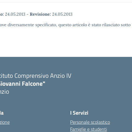
o:
24.05.2013
-
Revisione:
24.05.2013
ove diversamente specificato, questo articolo è stato rilasciato sott
tituto Comprensivo Anzio IV
Giovanni Falcone"
nzio
la
I Servizi
zione
Personale scolastico
Famiglie e studenti