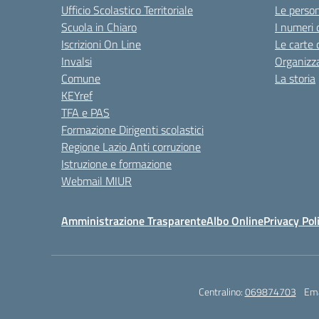
Ufficio Scolastico Territoriale
Le perso
Scuola in Chiaro
I numeri 
Iscrizioni On Line
Le carte 
Invalsi
Organizz
Comune
La storia
KEYref
TFA e PAS
Formazione Dirigenti scolastici
Regione Lazio Anti corruzione
Istruzione e formazione
Webmail MIUR
Amministrazione Trasparente
Albo Online
Privacy Pol
Centralino:
069874703
Ema