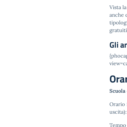
Vista l
anche q
tipolog
gratuiti
Gli 
{phocag
view=ca
Orar
Scuola 
Orario i
uscita):
Tempo P