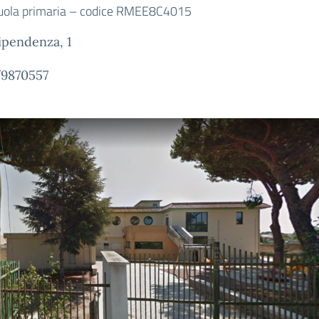
uola primaria – codice
RMEE8C4015
ipendenza, 1
/9870557