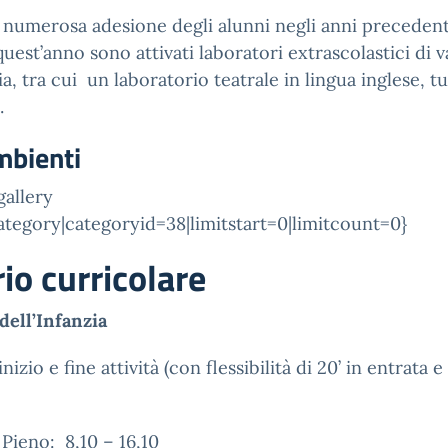
a numerosa adesione degli alunni negli anni precedent
uest’anno sono attivati laboratori extrascolastici di v
ia, tra cui un laboratorio teatrale in lingua inglese, tu
.
ambienti
allery
tegory|categoryid=38|limitstart=0|limitcount=0}
io curricolare
dell’Infanzia
nizio e fine attività (con flessibilità di 20’ in entrata e
ieno: 8,10 – 16,10