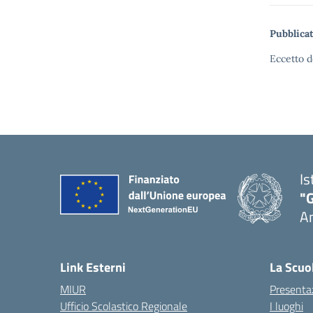
Pubblicat
Eccetto d
Is
"
A
Link Esterni
La Scuo
MIUR
Presenta
Ufficio Scolastico Regionale
I luoghi