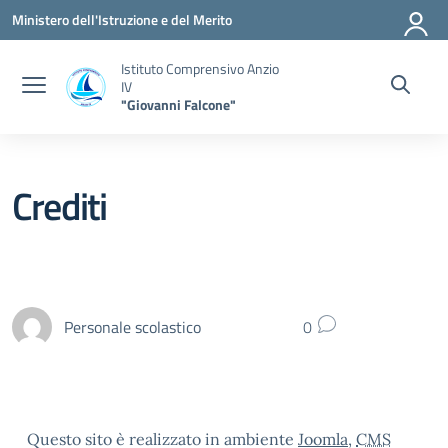
Vai ai contenuti
Vai al menu di navigazione
Vai al footer
Ministero dell'Istruzione e del Merito
Istituto Comprensivo Anzio
IV
"Giovanni Falcone"
Crediti
Personale scolastico
0
Questo sito è realizzato in ambiente
Joomla
,
CMS