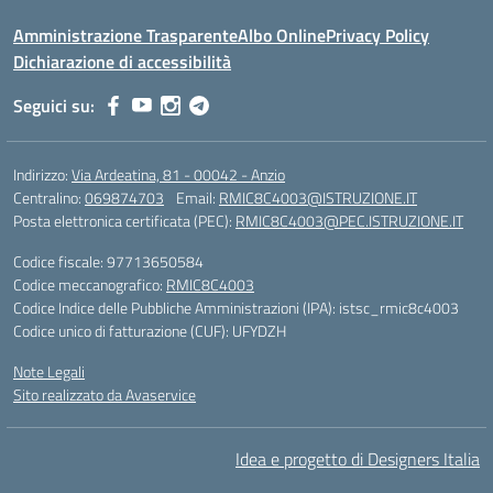
Amministrazione Trasparente
Albo Online
Privacy Policy
Dichiarazione di accessibilità
Seguici su:
Indirizzo:
Via Ardeatina, 81 - 00042 - Anzio
Centralino:
069874703
Email:
RMIC8C4003@ISTRUZIONE.IT
Posta elettronica certificata (PEC):
RMIC8C4003@PEC.ISTRUZIONE.IT
Codice fiscale: 97713650584
Codice meccanografico:
RMIC8C4003
Codice Indice delle Pubbliche Amministrazioni (IPA): istsc_rmic8c4003
Codice unico di fatturazione (CUF): UFYDZH
Note Legali
Sito realizzato da Avaservice
Idea e progetto di Designers Italia