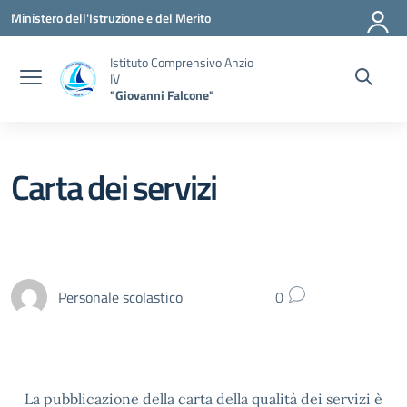
Vai ai contenuti
Vai al menu di navigazione
Vai al footer
Ministero dell'Istruzione e del Merito
Istituto Comprensivo Anzio
IV
"Giovanni Falcone"
Carta dei servizi
Personale scolastico
0
La pubblicazione della carta della qualità dei servizi è