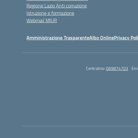
Regione Lazio Anti corruzione
Istruzione e formazione
Webmail MIUR
Amministrazione Trasparente
Albo Online
Privacy Pol
Centralino:
069874703
Ema