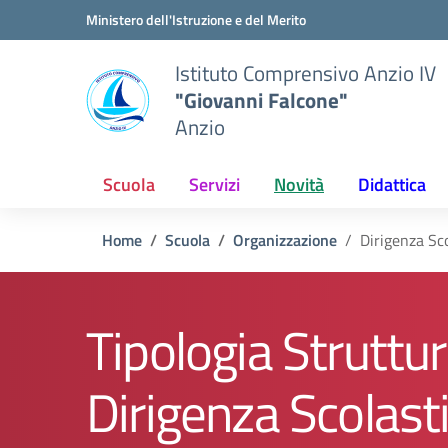
Vai ai contenuti
Vai al menu di navigazione
Vai al footer
Ministero dell'Istruzione e del Merito
Istituto Comprensivo Anzio IV
"Giovanni Falcone"
Anzio
Scuola
Servizi
Novità
Didattica
Home
Scuola
Organizzazione
Dirigenza Sc
Tipologia Struttur
Dirigenza Scolast