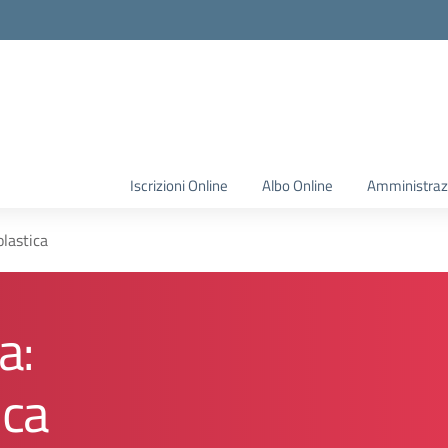
Iscrizioni Online
Albo Online
Amministraz
olastica
a:
ica