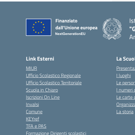
Is
"
A
Link Esterni
La Scuo
MIUR
Presenta
Ufficio Scolastico Regionale
I luoghi
Ufficio Scolastico Territoriale
Le perso
Scuola in Chiaro
I numeri 
Iscrizioni On Line
Le carte 
Invalsi
Organizz
Comune
La storia
KEYref
TFA e PAS
Formazione Dirigenti scolastici